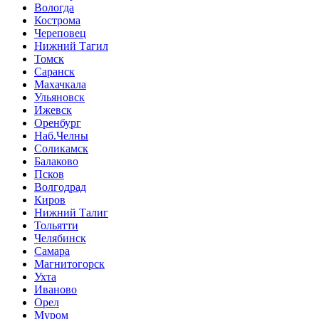
Вологда
Кострома
Череповец
Нижний Тагил
Томск
Саранск
Махачкала
Ульяновск
Ижевск
Оренбург
Наб.Челны
Соликамск
Балаково
Псков
Волгодрад
Киров
Нижний Талиг
Тольятти
Челябинск
Самара
Магнитогорск
Ухта
Иваново
Орел
Муром