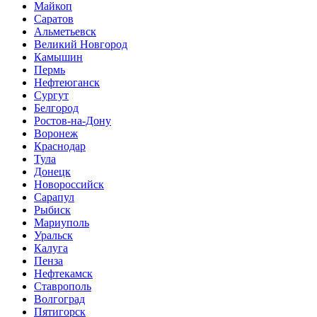
Майкоп
Саратов
Альметьевск
Великий Новгород
Камышин
Пермь
Нефтеюганск
Сургут
Белгород
Ростов-на-Дону
Воронеж
Краснодар
Тула
Донецк
Новороссийск
Сарапул
Рыбиск
Мариуполь
Уральск
Калуга
Пенза
Нефтекамск
Ставрополь
Волгоград
Пятигорск